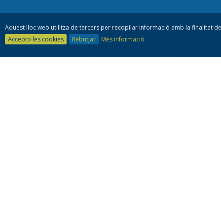
Aquest lloc web utilitza de tercers per recopilar informació amb la finalitat de
Accepto les cookies
Rebutjar
Més informació
Consell es
93 805 42 10