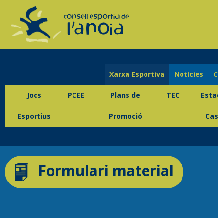
Xarxa Esportiva
Notícies
C
Jocs
PCEE
Plans de
TEC
Esta
Esportius
Promoció
Cas
Formulari material