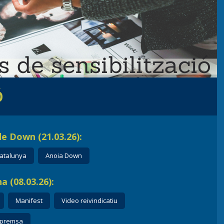
Ó
e Down (21.03.26):
atalunya
Anoia Down
a (08.03.26):
Manifest
Video reivindicatiu
 premsa