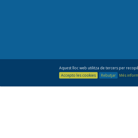
Aquest lloc web utilitza de tercers per recopil
Accepto les cookies
Rebutjar
Més infor
Co