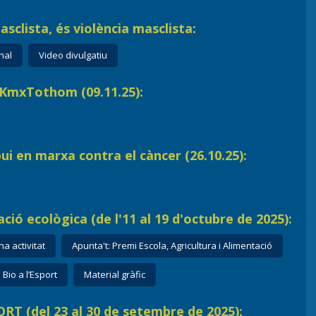
asclista, és violència masclista:
nal
Video divulgatiu
 KmxTothom (09.11.25):
 en marxa contra el càncer (26.10.25):
ió ecològica (de l'11 al 19 d'octubre de 2025):
a activitat
Apunta't: Premi Escola, Agricultura i Alimentació
Bio a l’Esport
Material gràfic
RT (del 23 al 30 de setembre de 2025):