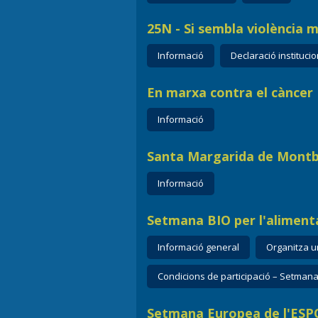
25N - Si sembla violència m
Informació
Declaració institucio
En marxa contra el càncer
Informació
Santa Margarida de Montbui
Informació
Setmana BIO per l'alimentac
Informació general
Organitza un
Condicions de participació – Setmana 
Setmana Europea de l'ESPO