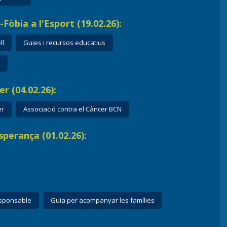
Fòbia a l'Esport (19.02.26):
ll
Guies i recursos educatius
r (04.02.26):
er
Associació contra el Càncer BCN
perança (01.02.26):
responsable
Guia per acompanyar les famílies