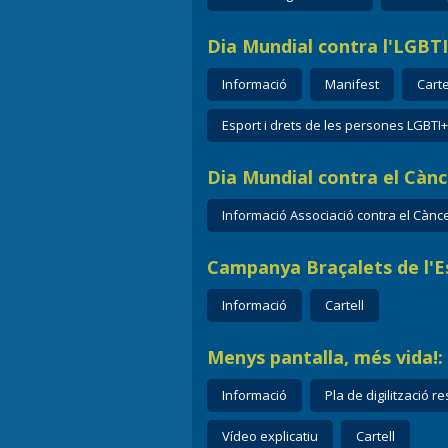
Dia Mundial contra l'LGBTI-
Informació
Manifest
Carte
Esport i drets de les persones LGBTI+
Dia Mundial contra el Cànce
Informació Associació contra el Cànc
Campanya Braçalets de l'Es
Informació
Cartell
Menys pantalla, més vida!:
Informació
Pla de digilització 
Vídeo explicatiu
Cartell