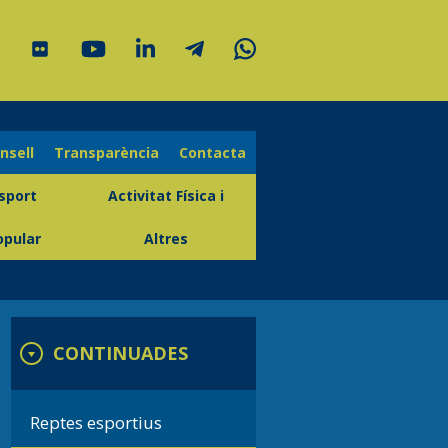
onsell
Transparència
Contacta
sport
Activitat Física i
opular
Altres
CONTINUADES
Reptes esportius