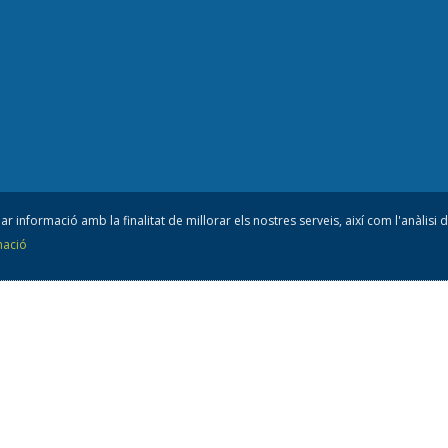
ar informació amb la finalitat de millorar els nostres serveis, així com l'anàlisi
mació
nsell esportiu
de l'A