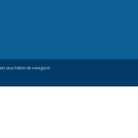
 dels seus hàbits de navegació.
noia