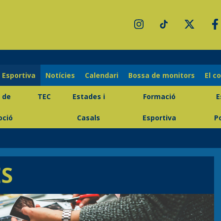
 Esportiva
Notícies
Calendari
Bossa de monitors
El c
 de
TEC
Estades i
Formació
E
ció
Casals
Esportiva
P
S