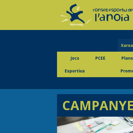
Xarxa
Jocs
PCEE
Plans
Esportius
Promo
CAMPANYE