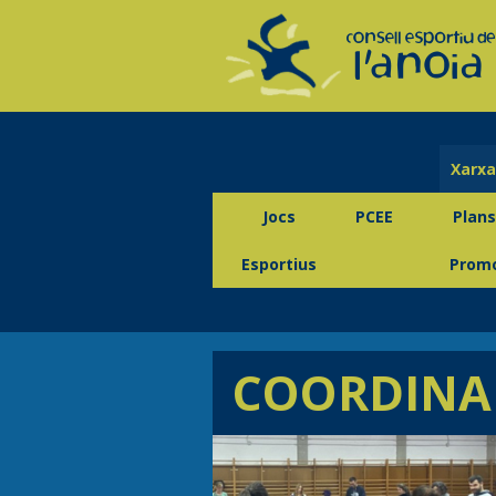
Xarxa
Jocs
PCEE
Plans
Esportius
Promo
COORDINA