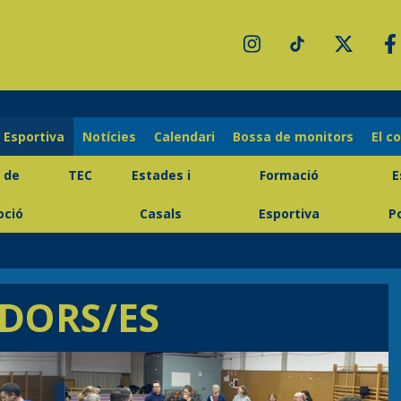
 Esportiva
Notícies
Calendari
Bossa de monitors
El c
 de
TEC
Estades i
Formació
E
ció
Casals
Esportiva
P
DORS/ES