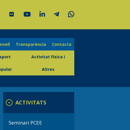
onsell
Transparència
Contacta
sport
Activitat Física i
opular
Altres
ACTIVITATS
Seminari PCEE