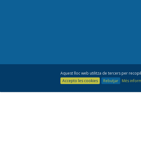
Aquest lloc web utilitza de tercers per recopil
Accepto les cookies
Rebutjar
Més infor
Co