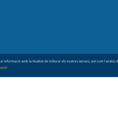
ar informació amb la finalitat de millorar els nostres serveis, així com l'anàlisi
mació
nsell esportiu
de l'A