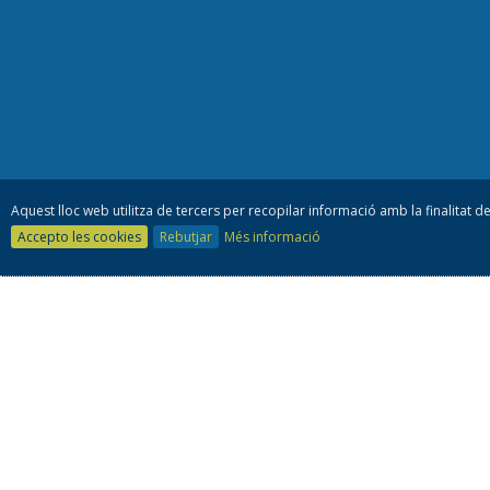
Aquest lloc web utilitza de tercers per recopilar informació amb la finalitat de
Accepto les cookies
Rebutjar
Més informació
Consell es
93 805 42 10