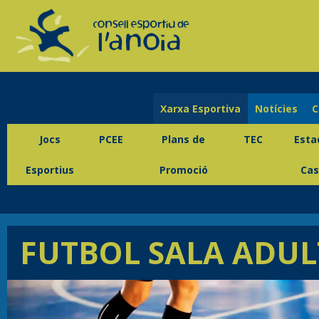
Xarxa Esportiva
Notícies
C
Jocs
PCEE
Plans de
TEC
Esta
Esportius
Promoció
Cas
FUTBOL SALA ADUL