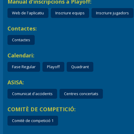
Manual d'inscripcions a Playoff:
Web de l'aplicatiu
Inscriure equips
Inscriure jugadors
Contactes:
Contactes
Calendari:
Fase Regular
Playoff
Quadrant
ASISA:
Comunicat d'accidents
Centres concertats
COMITÈ DE COMPETICIÓ:
Comitè de competició 1