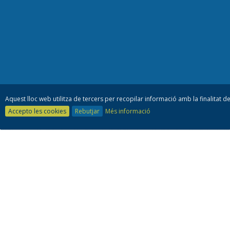
Aquest lloc web utilitza de tercers per recopilar informació amb la finalitat de
Accepto les cookies
Rebutjar
Més informació
Consell es
93 805 42 10