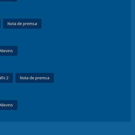
Nota de premsa
Alevins
fic 2
Nota de premsa
Alevins