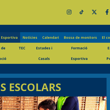
 Esportiva
Notícies
Calendari
Bossa de monitors
El c
 de
TEC
Estades i
Formació
E
ció
Casals
Esportiva
P
S ESCOLARS