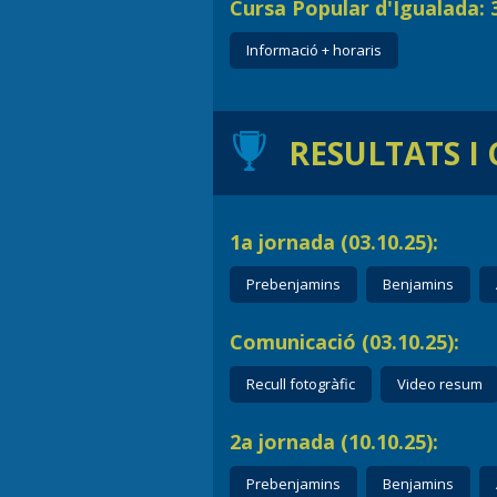
Cursa Popular d'Igualada: 3
Informació + horaris
RESULTATS I
1a jornada (03.10.25):
Prebenjamins
Benjamins
Comunicació (03.10.25):
Recull fotogràfic
Video resum
2a jornada (10.10.25):
Prebenjamins
Benjamins