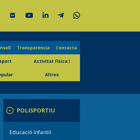
onsell
Transparència
Contacta
sport
Activitat Física i
opular
Altres
POLISPORTIU
Educació Infantil