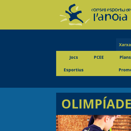
Xarxa
Jocs
PCEE
Plans
Esportius
Promo
OLIMPÍADE