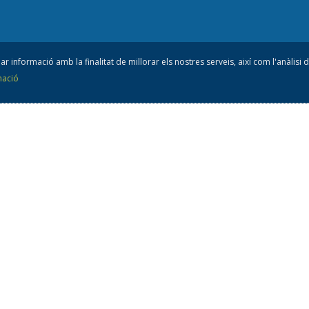
ar informació amb la finalitat de millorar els nostres serveis, així com l'anàlisi
mació
nsell esportiu
de l'A
93 805 42 10
consellesportiu@ceano