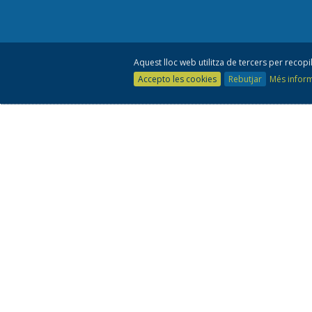
Aquest lloc web utilitza de tercers per recopil
Accepto les cookies
Rebutjar
Més infor
Co