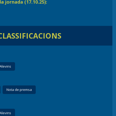
a jornada (17.10.25):
 CLASSIFICACIONS
Alevins
Nota de premsa
Alevins