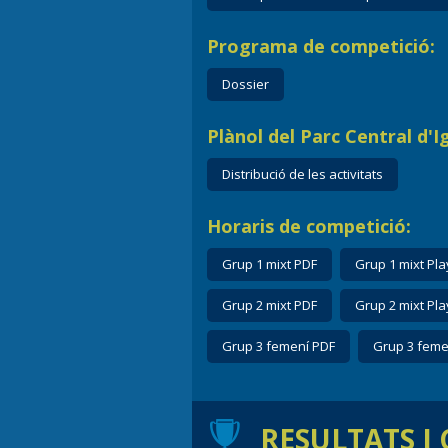
Programa de competició:
Dossier
Plànol del Parc Central d'I
Distribució de les activitats
Horaris de competició:
Grup 1 mixt PDF
Grup 1 mixt Pla
Grup 2 mixt PDF
Grup 2 mixt Pla
Grup 3 femení PDF
Grup 3 feme
RESULTATS I