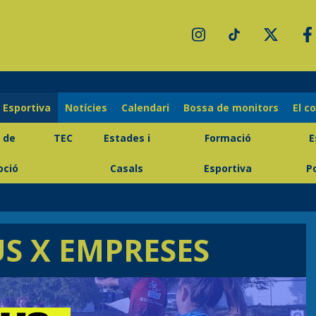
 Esportiva
Notícies
Calendari
Bossa de monitors
El c
 de
TEC
Estades i
Formació
E
ció
Casals
Esportiva
P
US X EMPRESES