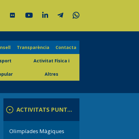
onsell
Transparència
Contacta
sport
Activitat Física i
opular
Altres
ACTIVITATS PUNTUALS
Olimpíades Màgiques