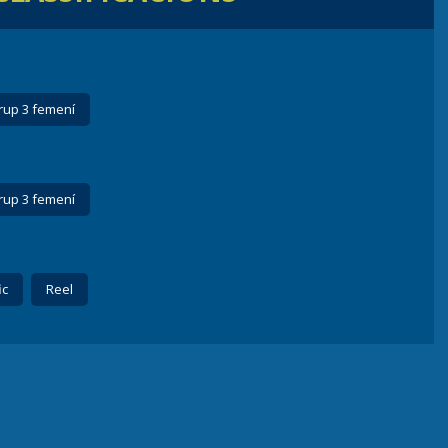
rup 3 femení
rup 3 femení
ic
Reel