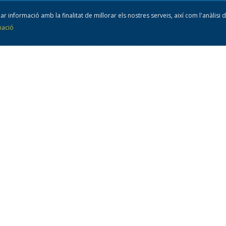
ar informació amb la finalitat de millorar els nostres serveis, així com l'anàlisi
mació
nsell esportiu
de l'A
93 805 42 10
consellesportiu@ceano