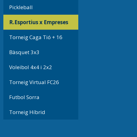
Pickleball
R.Esportius x Empreses
Torneig Caga Tió + 16
Bàsquet 3x3
Voleibol 4x4 i 2x2
Torneig Virtual FC26
Futbol Sorra
Torneig Híbrid