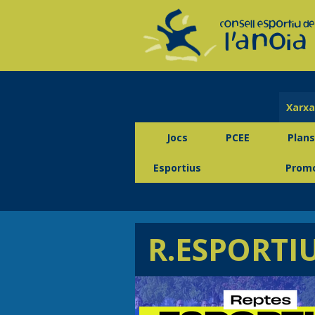
Xarxa
Jocs
PCEE
Plans
Esportius
Promo
R.ESPORTI