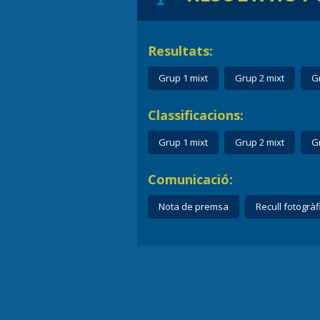
Resultats:
Grup 1 mixt
Grup 2 mixt
G
Classificacions:
Grup 1 mixt
Grup 2 mixt
G
Comunicació:
Nota de premsa
Recull fotogràf