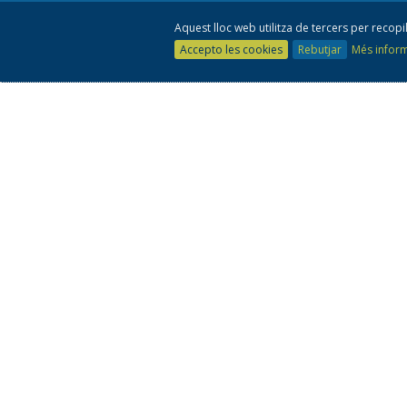
Aquest lloc web utilitza de tercers per recopil
Accepto les cookies
Rebutjar
Més infor
Co