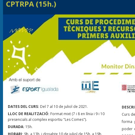
CPTRPA (15h.)
DATES DEL CURS:
Del 7 al 10 de juliol de 2021.
DESCRI
LLOC DE REALITZACIÓ:
Format mixt (7 i 8 en línia i 9 i 10
Curs de
presencials al complex esportiu "Les Comes").
forma p
DURADA:
15h.
poder o
HORARI:
9h. a 13h. i dissabte 10 de juliol de 15h. a 19h.