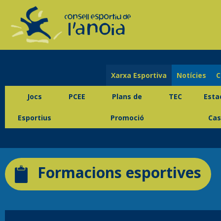
Xarxa Esportiva
Notícies
C
Jocs
PCEE
Plans de
TEC
Esta
Esportius
Promoció
Cas
Formacions esportives