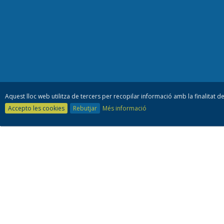
Aquest lloc web utilitza de tercers per recopilar informació amb la finalitat de
Accepto les cookies
Rebutjar
Més informació
Consell es
93 805 42 10