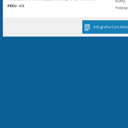
ROPEC
PREU:
40€
Poliesp
Infografia Curs Mon