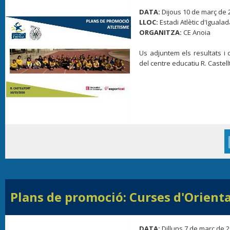
DATA:
Dijous 10 de març de 
LLOC:
Estadi Atlètic d'Iguala
ORGANITZA:
CE Anoia
Us adjuntem els resultats i c
del centre educatiu R. Castellt
Plans de promoció: Curses d'Orient
DATA:
Dilluns 7 de març de 