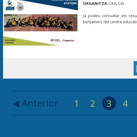
ORGANITZA:
CEA; CAI
Ja podeu consultar els resul
benjamins del centre educati
◀ Anterior
1
2
3
4