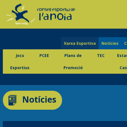
Xarxa Esportiva
Notícies
C
Jocs
PCEE
Plans de
TEC
Esta
Esportius
Promoció
Cas
Notícies