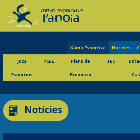
Xarxa Esportiva
Notícies
C
Jocs
PCEE
Plans de
TEC
Esta
Esportius
Promoció
Cas
Notícies