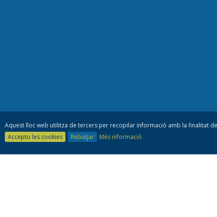
Aquest lloc web utilitza de tercers per recopilar informació amb la finalitat de
Accepto les cookies
Rebutjar
Més informació
Consell es