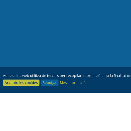
Aquest lloc web utilitza de tercers per recopilar informació amb la finalitat de
Accepto les cookies
Rebutjar
Més informació
Consell es