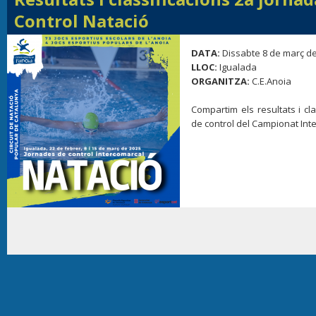
Control Natació
DATA:
Dissabte 8 de març d
LLOC:
Igualada
ORGANITZA:
C.E.Anoia
Compartim els resultats i cl
de control del Campionat Int