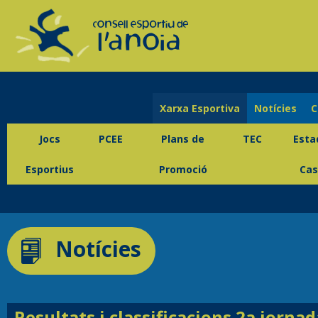
Xarxa Esportiva
Notícies
C
Jocs
PCEE
Plans de
TEC
Esta
Esportius
Promoció
Cas
Notícies
Resultats i classificacions 2a jornad