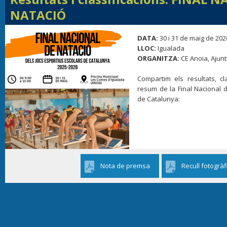
NATACIÓ
DATA:
30 i 31 de maig de 202
LLOC:
Igualada
ORGANITZA:
CE Anoia, Ajun
Compartim els resultats, cla
resum de la Final Nacional d
de Catalunya:
Nota de premsa
Recull fotogràf