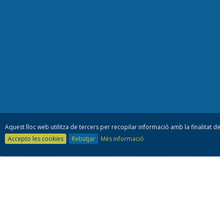
Aquest lloc web utilitza de tercers per recopilar informació amb la finalitat de
Accepto les cookies
Rebutjar
Més informació
Consell es