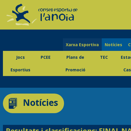
Xarxa Esportiva
Notícies
C
Jocs
PCEE
Plans de
TEC
Esta
Esportius
Promoció
Cas
Notícies
Resultats i classificacions: FINAL 