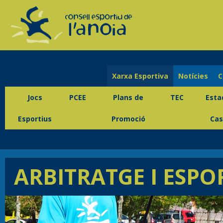
Xarxa Esportiva
Notícies
C
Jocs
PCEE
Plans de
TEC
Esta
Esportius
Promoció
Cas
ARBITRATGE I ESPO