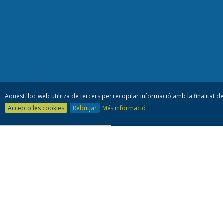
Aquest lloc web utilitza de tercers per recopilar informació amb la finalitat de
Accepto les cookies
Rebutjar
Més informació
Consell es
93 805 42 10